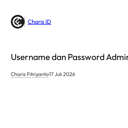
Lewati
ke
Charis ID
konten
Username dan Password Admin
Charis Fitriyanto
·
17 Juli 2026