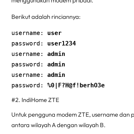
menggunakan modem pribadi.
Berikut adalah rinciannya:
username: 
user
password: 
user1234
username: 
admin
password: 
admin
username: 
admin
password: 
%0|F?H@f!berhO3e
IndiHome ZTE
Untuk pengguna modem ZTE, username dan pass
antara wilayah A dengan wilayah B.