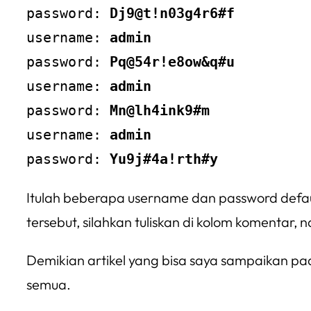
password: 
Dj9@t!n03g4r6#f
username: 
admin
password: 
Pq@54r!e8ow&q#u
username: 
admin
password: 
Mn@lh4ink9#m
username: 
admin
password: 
Yu9j#4a!rth#y
Itulah beberapa username dan password default
tersebut, silahkan tuliskan di kolom komentar,
Demikian artikel yang bisa saya sampaikan pa
semua.