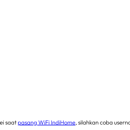
i saat
pasang WiFi IndiHome
, silahkan coba usern