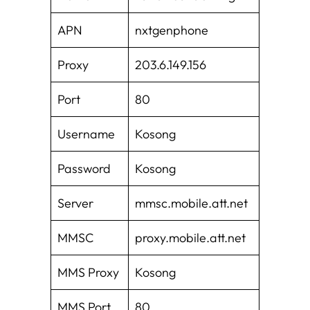
APN
nxtgenphone
Proxy
203.6.149.156
Port
80
Username
Kosong
Password
Kosong
Server
mmsc.mobile.att.net
MMSC
proxy.mobile.att.net
MMS Proxy
Kosong
MMS Port
80