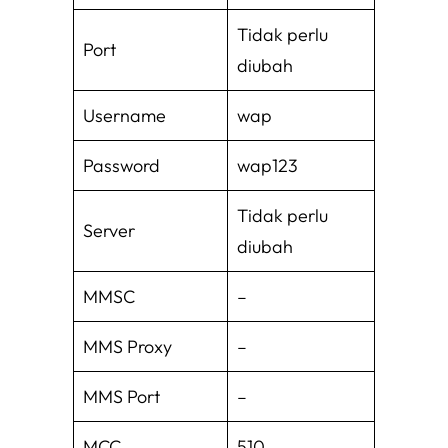
Tidak perlu
Port
diubah
Username
wap
Password
wap123
Tidak perlu
Server
diubah
MMSC
–
MMS Proxy
–
MMS Port
–
MCC
510