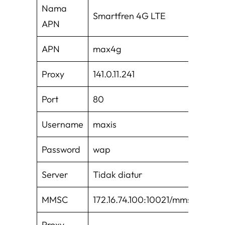
Nama
Smartfren 4G LTE
APN
APN
max4g
Proxy
141.0.11.241
Port
80
Username
maxis
Password
wap
Server
Tidak diatur
MMSC
172.16.74.100:10021/mmsc
Proxy