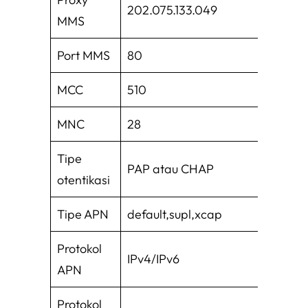
202.075.133.049
MMS
Port MMS
80
MCC
510
MNC
28
Tipe
PAP atau CHAP
otentikasi
Tipe APN
default,supl,xcap
Protokol
IPv4/IPv6
APN
Protokol